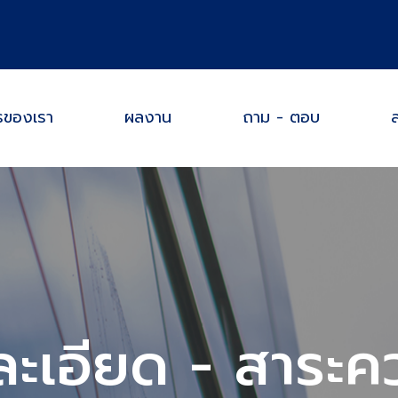
รของเรา
ผลงาน
ถาม - ตอบ
ส
ะเอียด - สาระคว